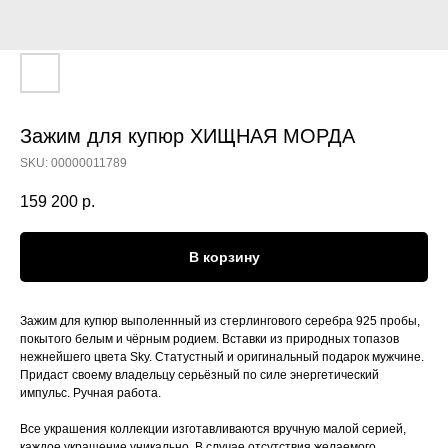
Зажим для купюр ХИЩНАЯ МОРДА
SKU:
00000011789
159 200
р.
В корзину
Зажим для купюр выполеннный из стерлингового серебра 925 пробы,
покытого белым и чёрным родием. Вставки из природных топазов
нежнейшего цвета Sky. Статустный и оригинальный подарок мужчине.
Придаст своему владельцу серьёзный по силе энергетический
импульс. Ручная работа.
Все украшения коллекции изготавливаются вручную малой серией,
каждое украшение уникально. В случае отсутствия желаемого